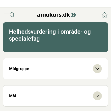
Menu
Søg
Fav
Helhedsvurdering i område- og
specialefag
Målgruppe
Mål