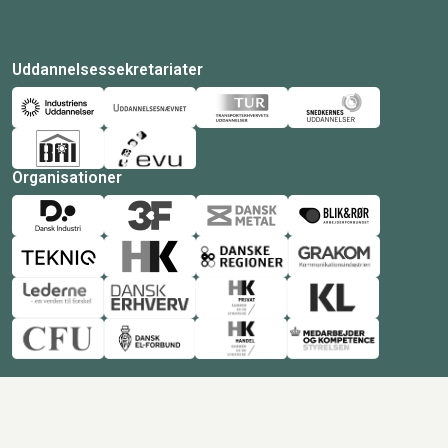
Uddannelsessekretariater
Organisationer
© Copyright 2026 Amukurs |
Powered by: MCB