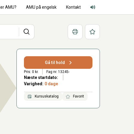
ter AMU?
AMU på engelsk
Kontakt
Adgang for alle lyd
Søg
Print
Favoritter
Gå til hold
Pris: 0 kr.
Fag nr. 13245-
Næste startdato:
Varighed:
0 dage
Kursuskatalog
Favorit