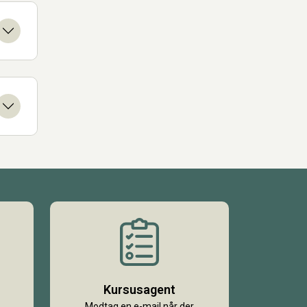
Kursusagent
Modtag en e-mail når der