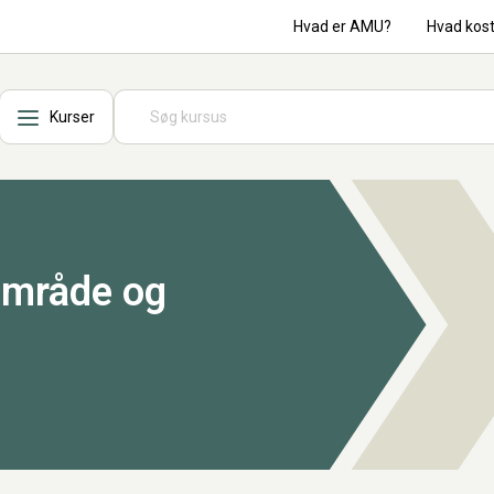
Hvad er AMU?
Hvad kos
Kurser
område og