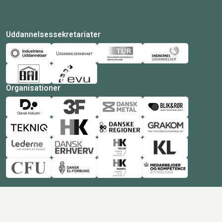
Uddannelsessekretariater
Organisationer
© Copyright 2026 Amukurs |
Powered by: MCB