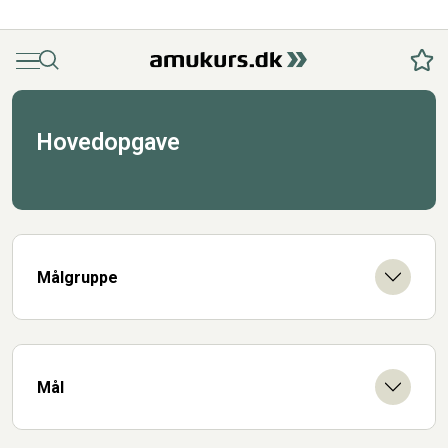
Menu
Søg
Fav
Hovedopgave
Målgruppe
Mål