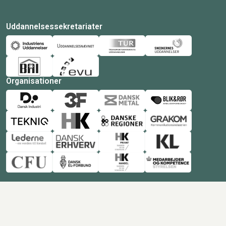
Uddannelsessekretariater
Organisationer
© Copyright 2026 Amukurs |
Powered by: MCB