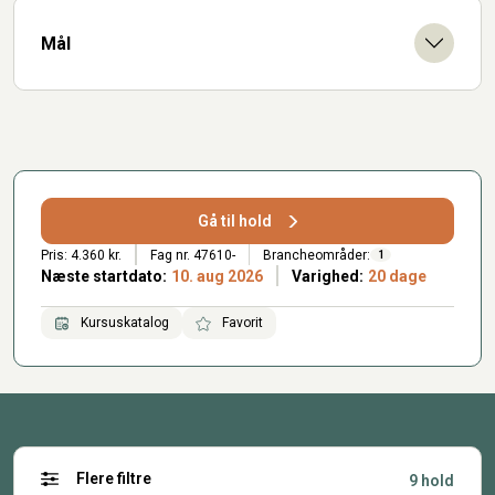
Mål
Gå til hold
Pris: 4.360 kr.
Fag nr. 47610-
Brancheområder:
1
Næste startdato:
10. aug 2026
Varighed:
20 dage
Kursuskatalog
Favorit
Flere filtre
9 hold