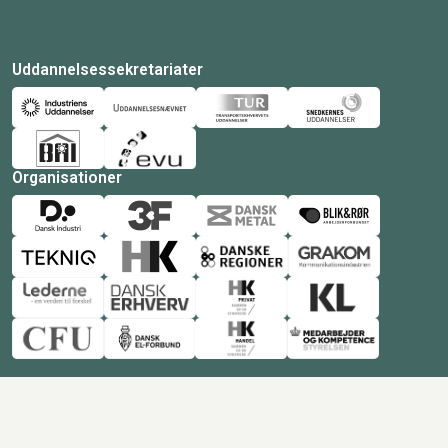
Uddannelsessekretariater
Organisationer
© Copyright 2026 Amukurs |
Powered by: MCB