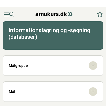
Menu
Søg
Fav
Informationslagring og -søgning
(databaser)
Målgruppe
Mål