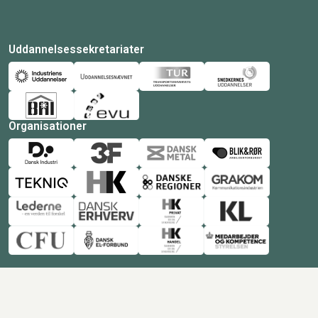
Uddannelsessekretariater
Organisationer
© Copyright 2026 Amukurs |
Powered by: MCB