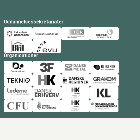
Uddannelsessekretariater
Organisationer
© Copyright 2026 Amukurs |
Powered by: MCB