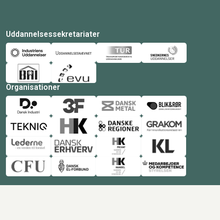
Uddannelsessekretariater
Organisationer
© Copyright 2026 Amukurs |
Powered by: MCB