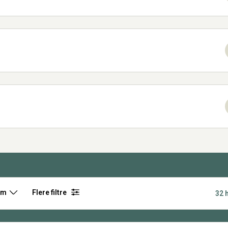
rm
Flere filtre
32 