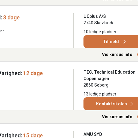
UCplus A/S
:
3 dage
2740 Skovlunde
ing
10 ledige pladser
Tilmeld
Vis kursus info
TEC, Technical Education
Varighed:
12 dage
Copenhagen
2860 Søborg
13 ledige pladser
Kontakt skolen
Vis kursus info
AMU SYD
Varighed:
15 dage