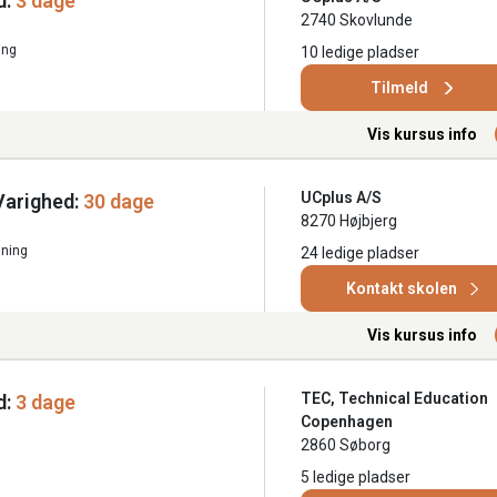
d:
3 dage
2740 Skovlunde
ing
10 ledige pladser
Tilmeld
Vis kursus info
UCplus A/S
Varighed:
30 dage
8270 Højbjerg
ning
24 ledige pladser
Kontakt skolen
Vis kursus info
TEC, Technical Education
d:
3 dage
Copenhagen
2860 Søborg
5 ledige pladser