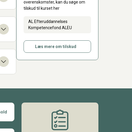
overenskomster, kan du søge om
tilskud til kurset her
AL Efteruddannelses
Kompetencefond ALEU
Læs mere om tilskud
hold