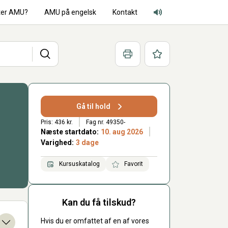
ter AMU?
AMU på engelsk
Kontakt
Adgang for alle lyd
Søg
Print
Favoritter
Gå til hold
Pris: 436 kr.
Fag nr. 49350-
Næste startdato:
10. aug 2026
Varighed:
3 dage
Kursuskatalog
Favorit
Kan du få tilskud?
Hvis du er omfattet af en af vores