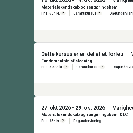
12. okt 2026 - 14. okt 2026
Varighe
Materialekendskab og rengøringskemi
Pris: 654 kr.
Garantikursus
Dagundervisn
?
?
Dette kursus er en del af et forløb
Fundamentals of cleaning
Pris: 6.538 kr.
Garantikursus
Dagundervis
?
?
27. okt 2026 - 29. okt 2026
Varighe
Materialekendskab og rengøringskemi OLC
Pris: 654 kr.
Dagundervisning
?