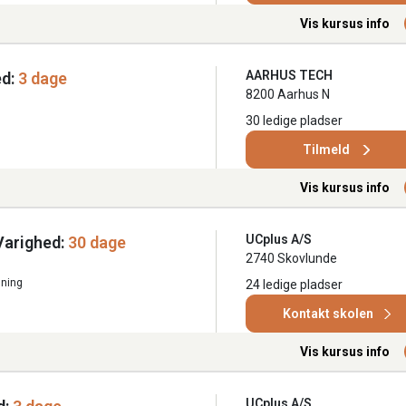
Vis kursus info
AARHUS TECH
d:
3 dage
8200 Aarhus N
30 ledige pladser
Tilmeld
Vis kursus info
UCplus A/S
Varighed:
30 dage
2740 Skovlunde
ning
24 ledige pladser
Kontakt skolen
Vis kursus info
UCplus A/S