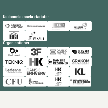
Uddannelsessekretariater
Organisationer
© Copyright 2026 Amukurs |
Powered by: MCB