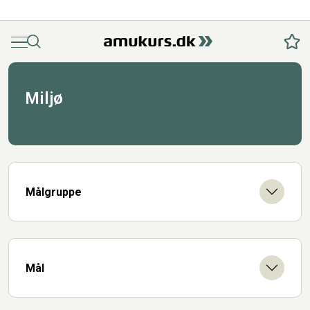
Menu
Søg
Fav
Miljø
Målgruppe
Mål