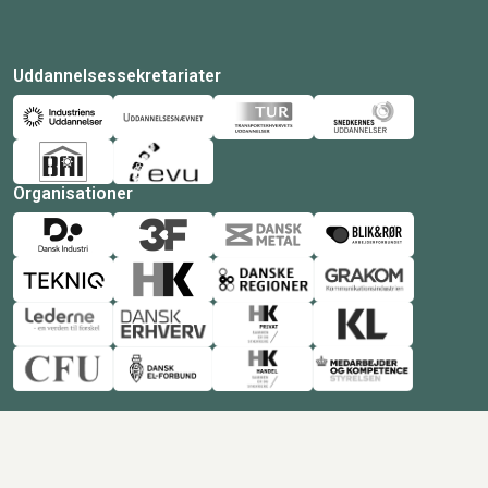
Uddannelsessekretariater
Organisationer
© Copyright 2026 Amukurs |
Powered by: MCB