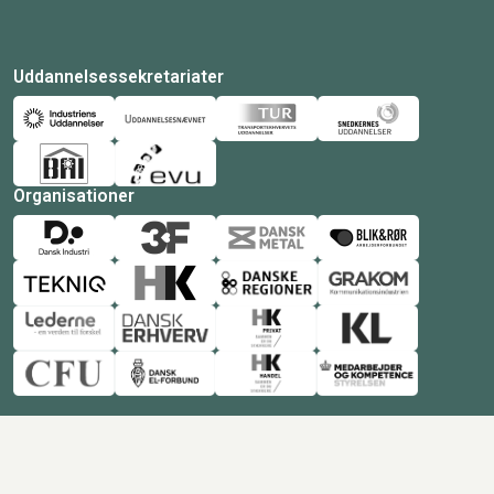
Uddannelsessekretariater
Organisationer
© Copyright 2026 Amukurs |
Powered by: MCB