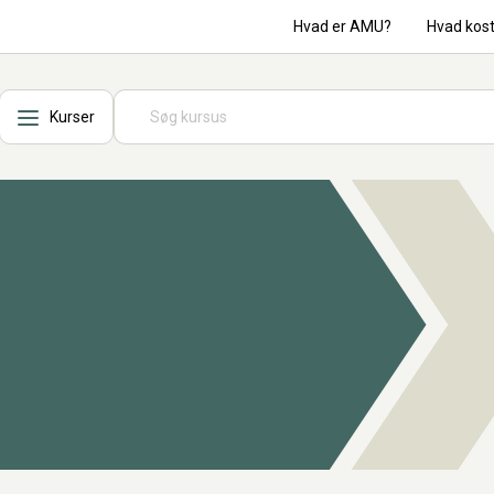
Hvad er AMU?
Hvad kos
Kurser