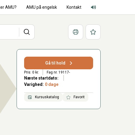
ter AMU?
AMU på engelsk
Kontakt
Adgang for alle lyd
Søg
Print
Favoritter
Gå til hold
Pris: 0 kr.
Fag nr. 19117-
Næste startdato:
Varighed:
0 dage
Kursuskatalog
Favorit