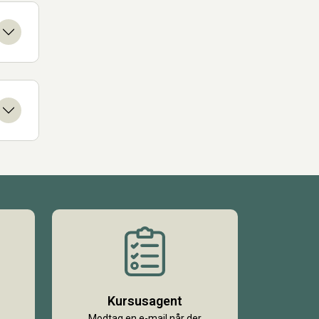
Kursusagent
Modtag en e-mail når der