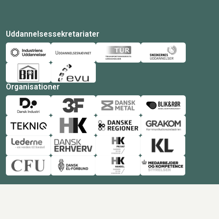
Uddannelsessekretariater
Organisationer
© Copyright 2026 Amukurs |
Powered by: MCB