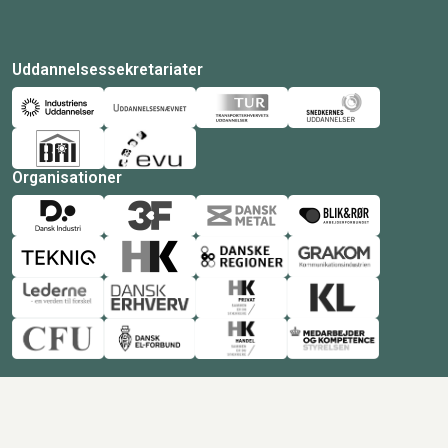
Uddannelsessekretariater
Organisationer
© Copyright 2026 Amukurs |
Powered by: MCB