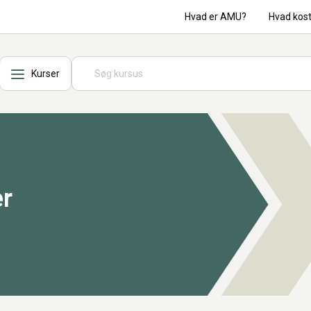
Hvad er AMU?
Hvad kos
Kurser
er