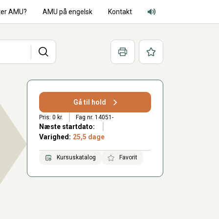
ter AMU?
AMU på engelsk
Kontakt
Adgang for alle lyd
Søg
Print
Favoritter
Gå til hold
Pris: 0 kr.
Fag nr. 14051-
Næste startdato:
Varighed:
25,5 dage
Kursuskatalog
Favorit