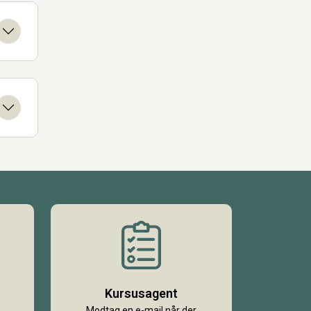
Kursusagent
Modtag en e-mail når der