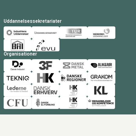
Uddannelsessekretariater
Organisationer
© Copyright 2026 Amukurs |
Powered by: MCB