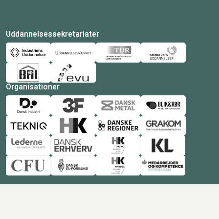
Uddannelsessekretariater
Organisationer
© Copyright 2026 Amukurs |
Powered by: MCB