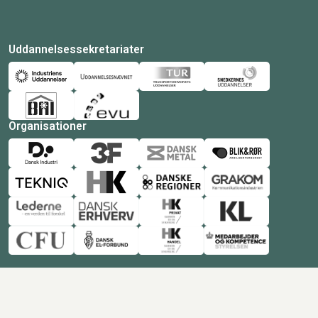
Uddannelsessekretariater
Organisationer
© Copyright 2026 Amukurs |
Powered by: MCB