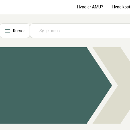
Hvad er AMU?
Hvad kos
Kurser