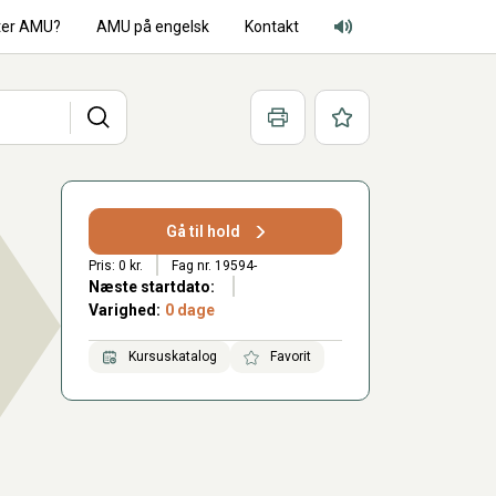
ter AMU?
AMU på engelsk
Kontakt
Adgang for alle lyd
Søg
Print
Favoritter
Gå til hold
Pris: 0 kr.
Fag nr. 19594-
Næste startdato:
Varighed:
0 dage
Kursuskatalog
Favorit