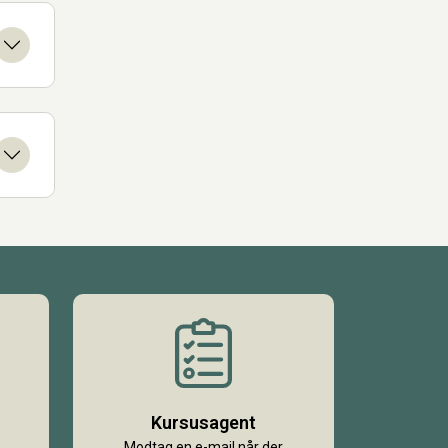
Kursusagent
Modtag en e-mail når der