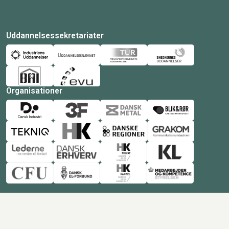
Uddannelsessekretariater
Organisationer
© Copyright 2026 Amukurs |
Powered by: MCB