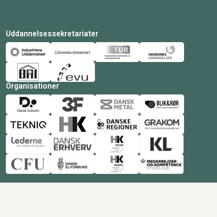
Uddannelsessekretariater
Organisationer
© Copyright 2026 Amukurs |
Powered by: MCB