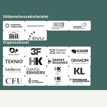
Uddannelsessekretariater
Organisationer
© Copyright 2026 Amukurs |
Powered by: MCB