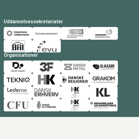
Uddannelsessekretariater
Organisationer
© Copyright 2026 Amukurs |
Powered by: MCB