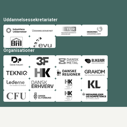
Uddannelsessekretariater
Organisationer
© Copyright 2026 Amukurs |
Powered by: MCB