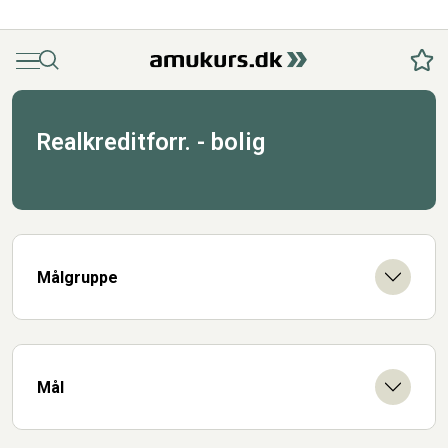
Menu
Søg
Fav
Realkreditforr. - bolig
Målgruppe
Mål