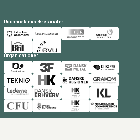
Uddannelsessekretariater
Organisationer
© Copyright 2026 Amukurs |
Powered by: MCB