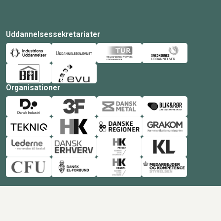
Uddannelsessekretariater
Organisationer
© Copyright 2026 Amukurs |
Powered by: MCB