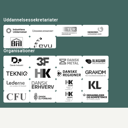
Uddannelsessekretariater
Organisationer
© Copyright 2026 Amukurs |
Powered by: MCB