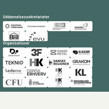
Uddannelsessekretariater
Organisationer
© Copyright 2026 Amukurs |
Powered by: MCB