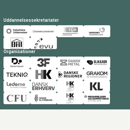
Uddannelsessekretariater
Organisationer
© Copyright 2026 Amukurs |
Powered by: MCB