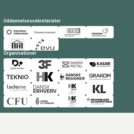
Uddannelsessekretariater
Organisationer
© Copyright 2026 Amukurs |
Powered by: MCB