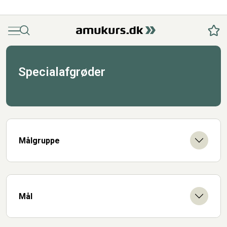
Menu
Søg
Fav
Specialafgrøder
Målgruppe
Mål