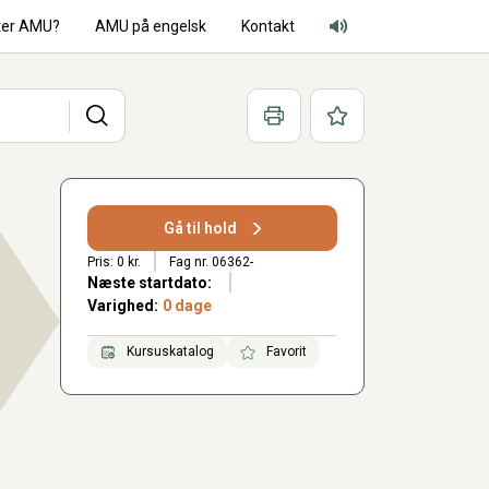
ter AMU?
AMU på engelsk
Kontakt
Adgang for alle lyd
Søg
Print
Favoritter
Gå til hold
Pris: 0 kr.
Fag nr. 06362-
Næste startdato:
Varighed:
0 dage
Kursuskatalog
Favorit