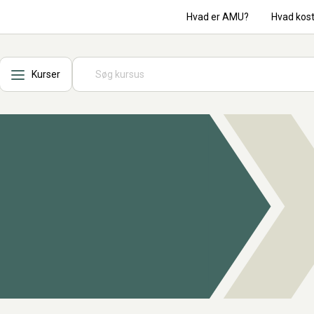
Hvad er AMU?
Hvad kos
Kurser