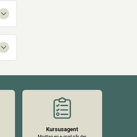
Kursusagent
Modtag en e-mail når der