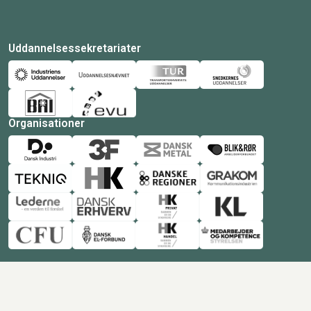
Uddannelsessekretariater
Organisationer
© Copyright 2026 Amukurs |
Powered by: MCB