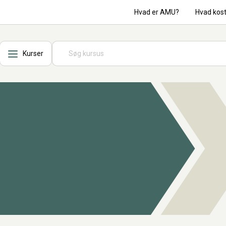
Hvad er AMU?
Hvad kos
Kurser