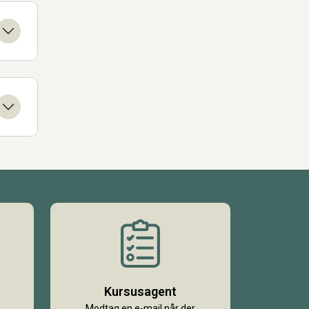
Kursusagent
Modtag en e-mail når der