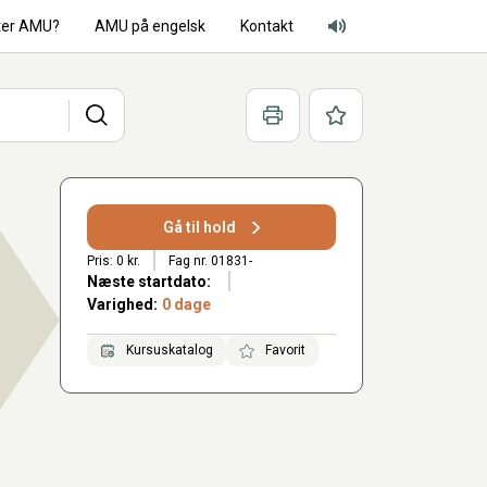
ter AMU?
AMU på engelsk
Kontakt
Adgang for alle lyd
Søg
Print
Favoritter
Gå til hold
Pris: 0 kr.
Fag nr. 01831-
Næste startdato:
Varighed:
0 dage
Kursuskatalog
Favorit