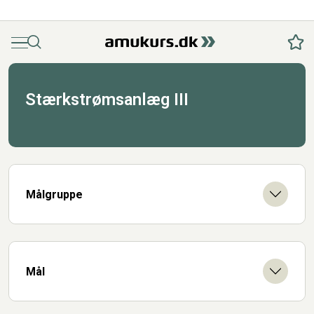
Menu
Søg
Fav
Stærkstrømsanlæg III
Målgruppe
Mål