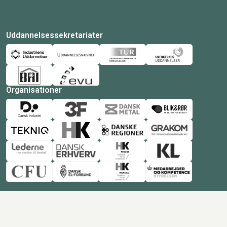
Uddannelsessekretariater
Organisationer
© Copyright 2026 Amukurs |
Powered by: MCB