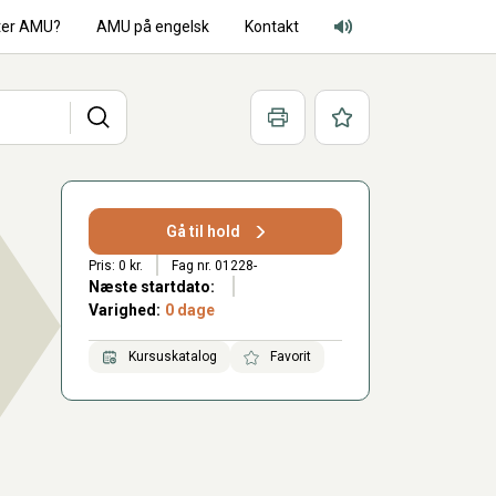
ter AMU?
AMU på engelsk
Kontakt
Adgang for alle lyd
Søg
Print
Favoritter
Gå til hold
Pris: 0 kr.
Fag nr. 01228-
Næste startdato:
Varighed:
0 dage
Kursuskatalog
Favorit