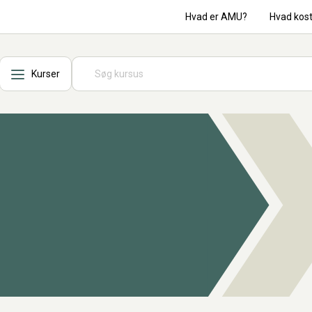
Hvad er AMU?
Hvad kos
Kurser