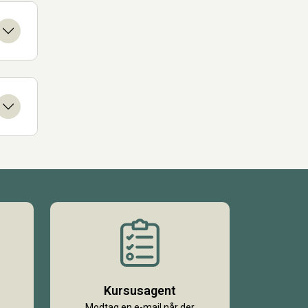
Kursusagent
Modtag en e-mail når der