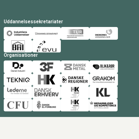
Uddannelsessekretariater
Organisationer
© Copyright 2026 Amukurs |
Powered by: MCB