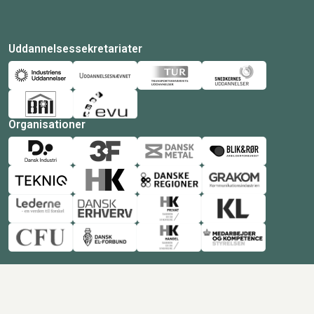
Uddannelsessekretariater
Organisationer
© Copyright 2026 Amukurs |
Powered by: MCB