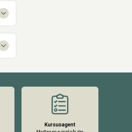
Kursusagent
Modtag en e-mail når der