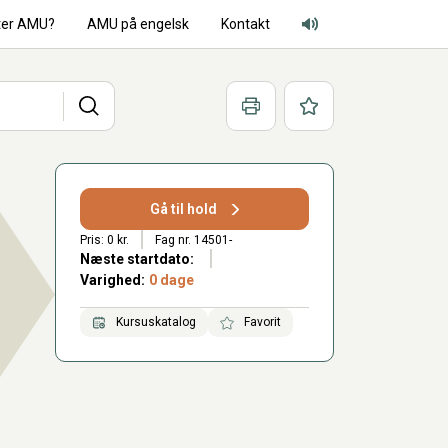
ter AMU?
AMU på engelsk
Kontakt
Adgang for alle lyd
Søg
Print
Favoritter
Gå til hold
Pris: 0 kr.
Fag nr. 14501-
Næste startdato:
Varighed:
0 dage
Kursuskatalog
Favorit