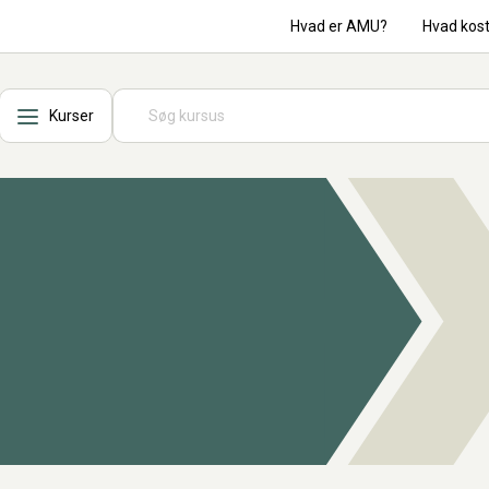
Hvad er AMU?
Hvad kos
Kurser