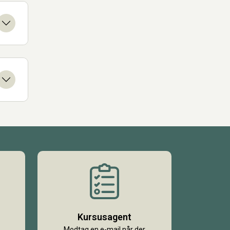
Kursusagent
Modtag en e-mail når der