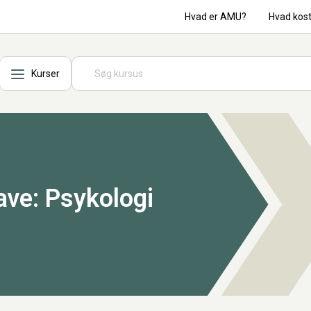
Hvad er AMU?
Hvad kos
Kurser
gave: Psykologi