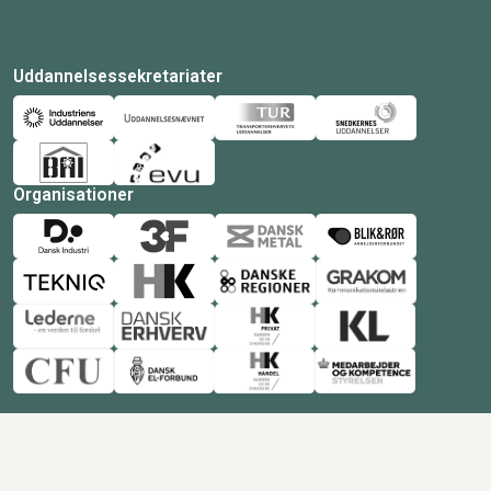
Uddannelsessekretariater
Organisationer
© Copyright 2026 Amukurs |
Powered by: MCB