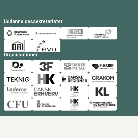
Uddannelsessekretariater
Organisationer
© Copyright 2026 Amukurs |
Powered by: MCB