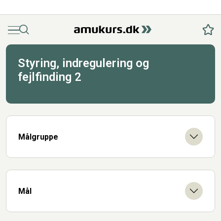
Menu
Søg
Fav
Styring, indregulering og
fejlfinding 2
Målgruppe
Mål