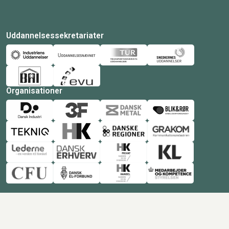
Uddannelsessekretariater
Organisationer
© Copyright 2026 Amukurs |
Powered by: MCB