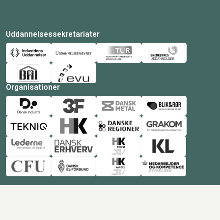
Uddannelsessekretariater
Organisationer
© Copyright 2026 Amukurs |
Powered by: MCB