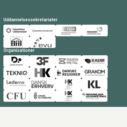
Uddannelsessekretariater
Organisationer
© Copyright 2026 Amukurs |
Powered by: MCB