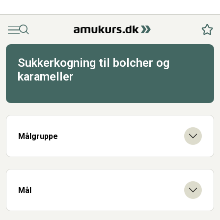
Menu
Søg
Fav
Sukkerkogning til bolcher og
karameller
Målgruppe
Mål