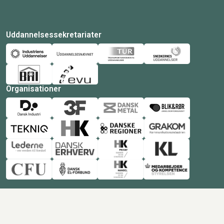
Uddannelsessekretariater
Organisationer
© Copyright 2026 Amukurs |
Powered by: MCB