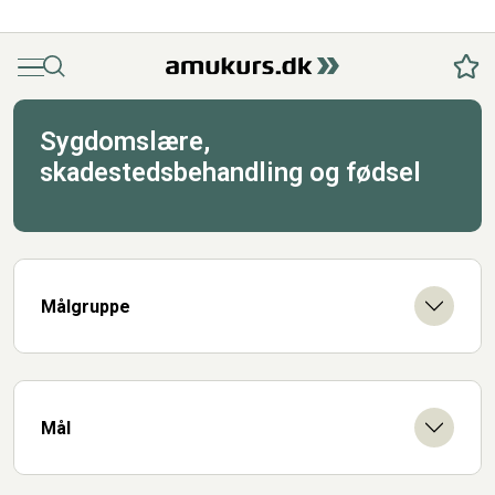
Menu
Søg
Fav
Sygdomslære,
skadestedsbehandling og fødsel
Målgruppe
Mål