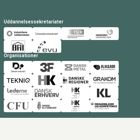
Uddannelsessekretariater
Organisationer
© Copyright 2026 Amukurs |
Powered by: MCB