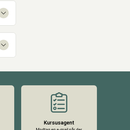
Kursusagent
Modtag en e-mail når der