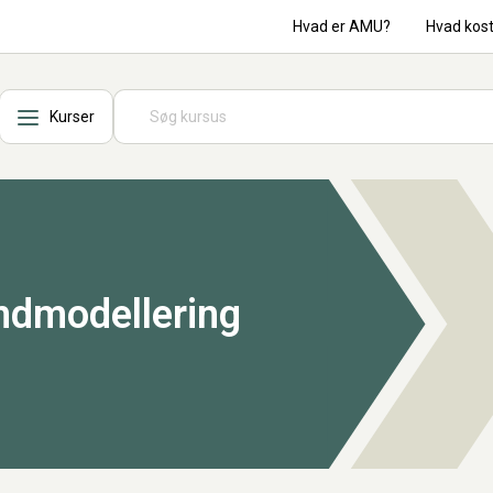
Hvad er AMU?
Hvad kos
Kurser
ndmodellering