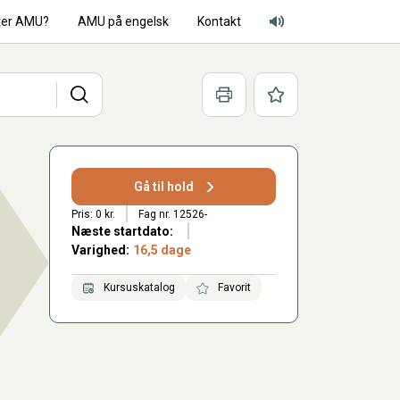
ter AMU?
AMU på engelsk
Kontakt
Adgang for alle lyd
Søg
Print
Favoritter
Gå til hold
Pris: 0 kr.
Fag nr. 12526-
Næste startdato:
Varighed:
16,5 dage
Kursuskatalog
Favorit