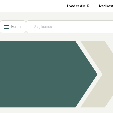
Hvad er AMU?
Hvad kos
Kurser