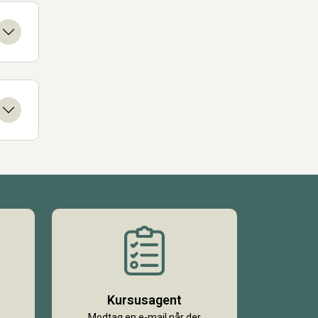
Kursusagent
Modtag en e-mail når der