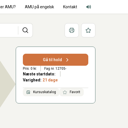
ter AMU?
AMU på engelsk
Kontakt
Adgang for alle lyd
Søg
Print
Favoritter
Gå til hold
Pris: 0 kr.
Fag nr. 12705-
Næste startdato:
Varighed:
21 dage
Kursuskatalog
Favorit