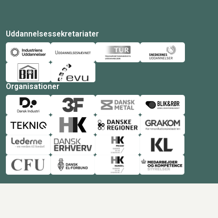
Uddannelsessekretariater
Organisationer
© Copyright 2026 Amukurs |
Powered by: MCB